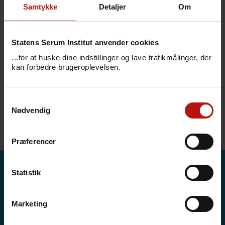
søger, er ikke blevet fundet.
Samtykke
Detaljer
Om
Vi anbefaler, at du bruger vores søgefunktion.
Statens Serum Institut anvender cookies
...for at huske dine indstillinger og lave trafikmålinger, der
kan forbedre brugeroplevelsen.
We are sorry, but the page you are
looking for cannot be found.
Samtykkevalg
Nødvendig
Please try Search.
Præferencer
Statistik
DANMAP
Marketing
Influenza - overvågning