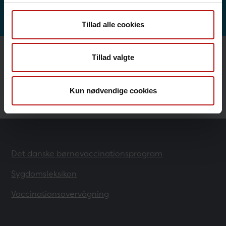
Dødelighed
Tillad alle cookies
Tillad valgte
Influenza, covid-19, RS-virus og andre
luftvejssygdomme
Kun nødvendige cookies
Det danske børnevaccinationsprogram
Sygdomsleksikon
Vaccinationsovervågning